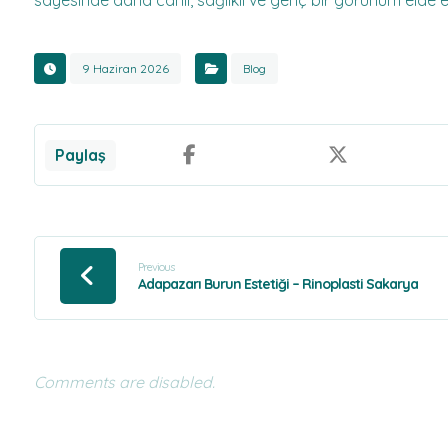
sayesinde daha canlı, sağlıklı ve genç bir görünüm elde 
9 Haziran 2026
Blog
Previous
Adapazarı Burun Estetiği – Rinoplasti Sakarya
Comments are disabled.