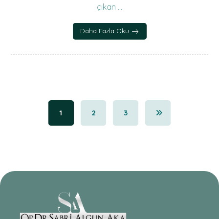
çıkan ...
Daha Fazla Oku
1
2
3