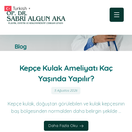
Turkish
▼
Blog
Kepçe Kulak Ameliyatı Kaç
Yaşında Yapılır?
5 Ağustos 2026
Kepçe kulak, doğuştan görülebilen ve kulak kepçesinin
baş bölgesinden normalden daha belirgin şekilde ...
Daha Fazla Oku