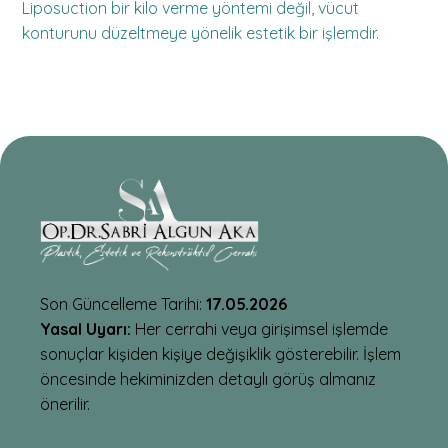
Liposuction bir kilo verme yöntemi değil, vücut
konturunu düzeltmeye yönelik estetik bir işlemdir.
Son Güncelleme Tarihi:
17.05.2026
Yasal Uyarı:
Her cerrahi veya girişimsel işlemde
sonuçlar kişiden kişiye değişiklik gösterebilir. İşlem
öncesinde hekiminizden detaylı görüş almanız
önerilir.