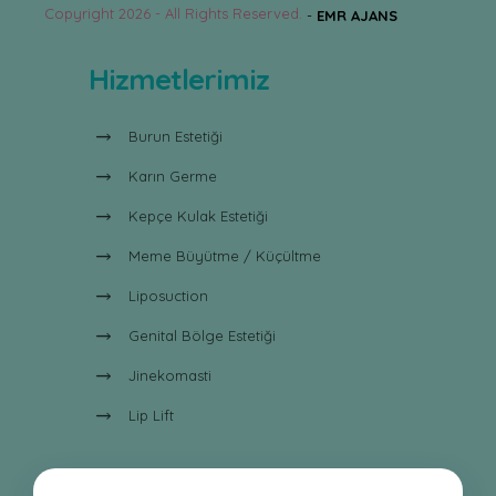
Copyright 2026 - All Rights Reserved.
-
EMR AJANS
Hizmetlerimiz
Burun Estetiği
Karın Germe
Kepçe Kulak Estetiği
Meme Büyütme / Küçültme
Liposuction
Genital Bölge Estetiği
Jinekomasti
Lip Lift