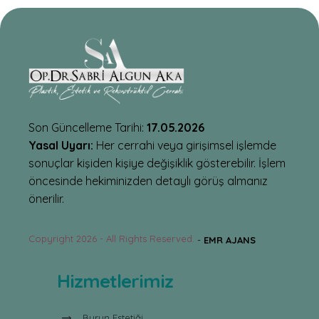
Son Güncelleme Tarihi:
17.05.2026
Yasal Uyarı:
Her cerrahi veya girişimsel işlemde
sonuçlar kişiden kişiye değişiklik gösterebilir. İşlem
öncesinde hekiminizden detaylı görüş almanız
önerilir.
Copyright 2026 - All Rights Reserved.
-
EMR AJANS
Hizmetlerimiz
Burun Estetiği