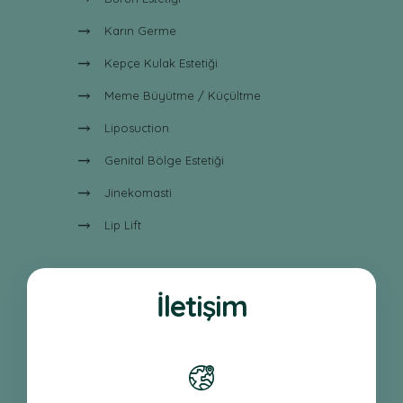
Karın Germe
Kepçe Kulak Estetiği
Meme Büyütme / Küçültme
Liposuction
Genital Bölge Estetiği
Jinekomasti
Lip Lift
İletişim